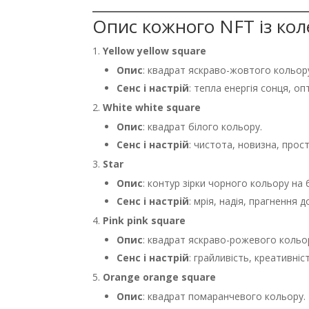
Опис кожного NFT із кол
Yellow yellow square
Опис
: квадрат яскраво-жовтого кольор
Сенс і настрій
: тепла енергія сонця, оп
White white square
Опис
: квадрат білого кольору.
Сенс і настрій
: чистота, новизна, прост
Star
Опис
: контур зірки чорного кольору на 
Сенс і настрій
: мрія, надія, прагнення 
Pink pink square
Опис
: квадрат яскраво-рожевого кольо
Сенс і настрій
: грайливість, креативніс
Orange orange square
Опис
: квадрат помаранчевого кольору.