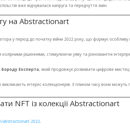
спільстві вже відчувалася напруга та передчуття змін.
у на Abstractionart
ора у період до початку війни 2022 року, що формує особливу ці
колірними рішеннями, стимулюючи уяву та різноманітні інтерпре
е
Бороду Експерта
, який продовжує розвивати цифрове мистецтв
 викликають інтерес колекціонерів. З плином часу вони можуть п
ти NFT із колекції Abstractionart
n/abstractionart-2022
.