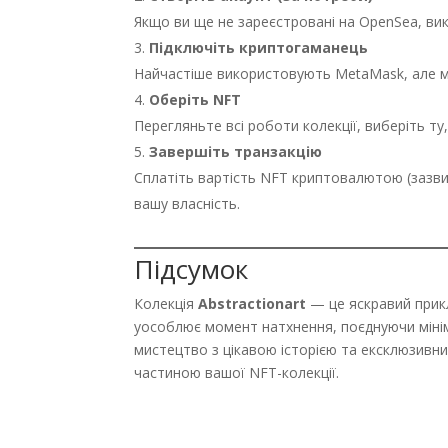
Якщо ви ще не зареєстровані на OpenSea, вик
Підключіть криптогаманець
Найчастіше використовують MetaMask, але мо
Оберіть NFT
Перегляньте всі роботи колекції, виберіть ту
Завершіть транзакцію
Сплатіть вартість NFT криптовалютою (зазвич
вашу власність.
Підсумок
Колекція
Abstractionart
— це яскравий прик
уособлює момент натхнення, поєднуючи мінім
мистецтво з цікавою історією та ексклюзив
частиною вашої NFT-колекції.