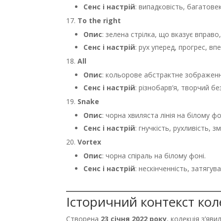
Сенс і настрій
: випадковість, багатове
To the right
Опис
: зелена стрілка, що вказує вправо,
Сенс і настрій
: рух уперед, прогрес, в
All
Опис
: кольорове абстрактне зображенн
Сенс і настрій
: різнобарв’я, творчий бе
Snake
Опис
: чорна хвиляста лінія на білому фо
Сенс і настрій
: гнучкість, рухливість, зм
Vortex
Опис
: чорна спіраль на білому фоні.
Сенс і настрій
: нескінченність, затягув
Історичний контекст кол
Створена
23 січня 2022 року
, колекція з’яви