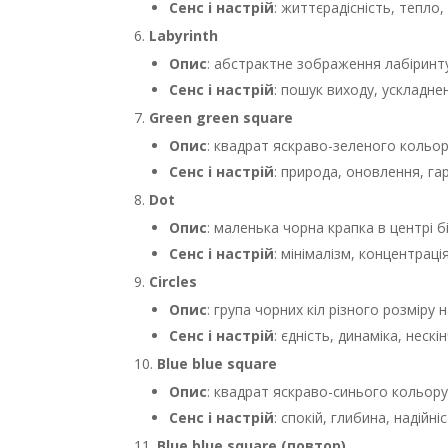
Сенс і настрій
: життєрадісність, тепло, 
Labyrinth
Опис
: абстрактне зображення лабіринту,
Сенс і настрій
: пошук виходу, ускладнен
Green green square
Опис
: квадрат яскраво-зеленого кольор
Сенс і настрій
: природа, оновлення, га
Dot
Опис
: маленька чорна крапка в центрі б
Сенс і настрій
: мінімалізм, концентрація
Circles
Опис
: група чорних кіл різного розміру 
Сенс і настрій
: єдність, динаміка, нескі
Blue blue square
Опис
: квадрат яскраво-синього кольору
Сенс і настрій
: спокій, глибина, надійніс
Blue blue square (повтор)