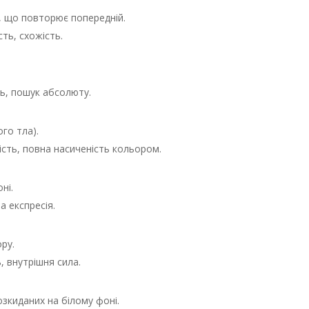
т, що повторює попередній.
сть, схожість.
ть, пошук абсолюту.
ого тла).
вість, повна насиченість кольором.
ні.
а експресія.
ру.
ь, внутрішня сила.
озкиданих на білому фоні.