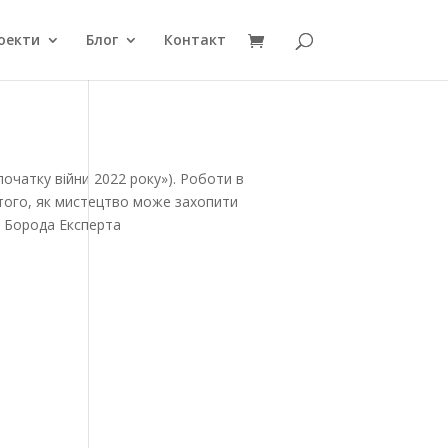
оекти
Блог
Контакт
початку війни 2022 року»). Роботи в
м того, як мистецтво може захопити
д Борода Експерта