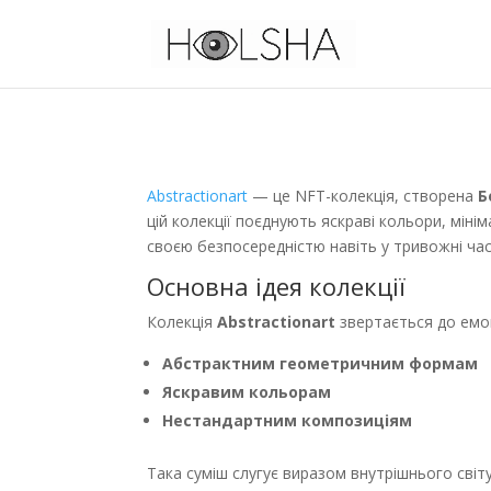
Abstractionart
— це NFT-колекція, створена
Б
цій колекції поєднують яскраві кольори, мін
своєю безпосередністю навіть у тривожні час
Основна ідея колекції
Колекція
Abstractionart
звертається до емоц
Абстрактним геометричним формам
Яскравим кольорам
Нестандартним композиціям
Така суміш слугує виразом внутрішнього світ