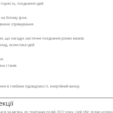
кторність, поєднання ідей.
 на білому фоні.
певнене спрямування.
я, що нагадує хаотичне поєднання різних мазків.
злад, еклектика ідей.
ні.
іна станів.
ання в глибини підсвідомості, енергійний вихор.
екції
лася за місяць до трагічних подій 2022 року. Цей збіг додає колек