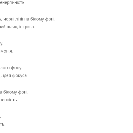
енергійність.
 чорні лінії на білому фоні.
ий шлях, інтрига.
у.
рмонія.
ілого фону.
, ідея фокуса.
на білому фоні.
нченність.
.
ть.