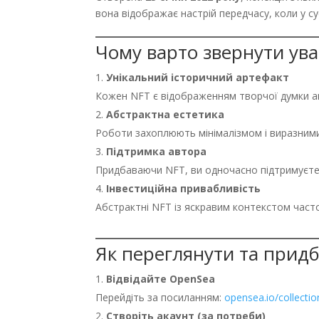
вона відображає настрій передчасу, коли у су
Чому варто звернути уваг
Унікальний історичний артефакт
Кожен NFT є відображенням творчої думки авт
Абстрактна естетика
Роботи захоплюють мінімалізмом і виразними 
Підтримка автора
Придбаваючи NFT, ви одночасно підтримуєт
Інвестиційна привабливість
Абстрактні NFT із яскравим контекстом часто
Як переглянути та придба
Відвідайте OpenSea
Перейдіть за посиланням:
opensea.io/collectio
Створіть акаунт (за потреби)