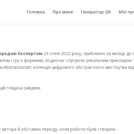
Головна
Про мене
Генератор QR
Мої пр
ородою Експертом
23 січня 2022 року, приблизно за місяць до 
імалізм і гру з формами, водночас слугуючи унікальним прикладо
и.Abstractionart: колекція цифрового абстрактного мистецтва ві
ій глядача завдяки:
у автора й обставин періоду, коли роботи були створені.