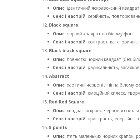
Опис
: ідентичний яскраво-синій квадра
Сенс і настрій
: серійність, повторювані
Black square
Опис
: чорний квадрат на білому фоні.
Сенс і настрій
: контраст, категоричніс
Black black square
Опис
: повністю чорний квадрат (без біл
Сенс і настрій
: радикальність, загадко
Abstract
Опис
: хаотичні червоні лінії на білому фо
Сенс і настрій
: емоційний сплеск, творч
Red Red Square
Опис
: квадрат яскраво-червоного кольо
Сенс і настрій
: пристрасть, енергійніст
5 points
Опис
: п’ять маленьких чорних крапок, р