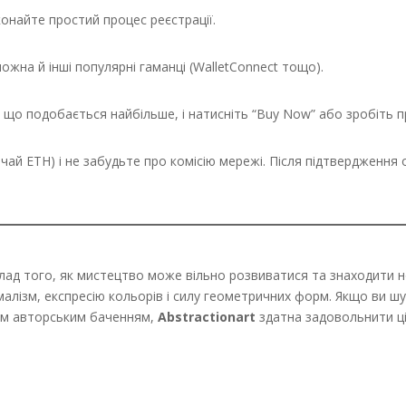
онайте простий процес реєстрації.
жна й інші популярні гаманці (WalletConnect тощо).
, що подобається найбільше, і натисніть “Buy Now” або зробіть п
ай ETH) і не забудьте про комісію мережі. Після підтвердження 
лад того, як мистецтво може вільно розвиватися та знаходити 
алізм, експресію кольорів і силу геометричних форм. Якщо ви 
ним авторським баченням,
Abstractionart
здатна задовольнити ці