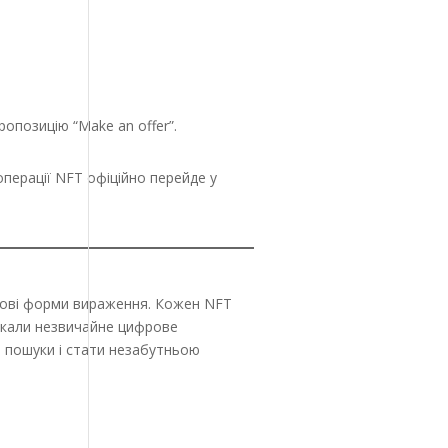
ропозицію “Make an offer”.
операції NFT офіційно перейде у
нові форми вираження. Кожен NFT
шукали незвичайне цифрове
 пошуки і стати незабутньою