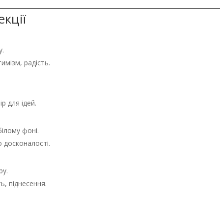
екції
у.
тимізм, радість.
ір для ідей.
білому фоні.
до досконалості.
ру.
ть, піднесення.